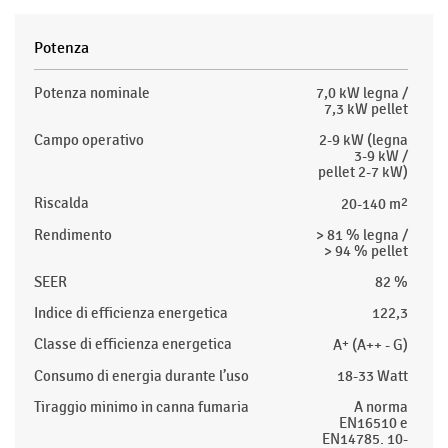
Potenza
Potenza nominale
7,0 kW legna /
7,3 kW pellet
Campo operativo
2-9 kW (legna
3-9 kW /
pellet 2-7 kW)
Riscalda
20-140 m
2
Rendimento
> 81 % legna /
> 94 % pellet
SEER
82 %
Indice di efficienza energetica
122,3
Classe di efficienza energetica
A
+
(A++ - G)
Consumo di energia durante l’uso
18-33 Watt
Tiraggio minimo in canna fumaria
A norma
EN16510 e
EN14785. 10-