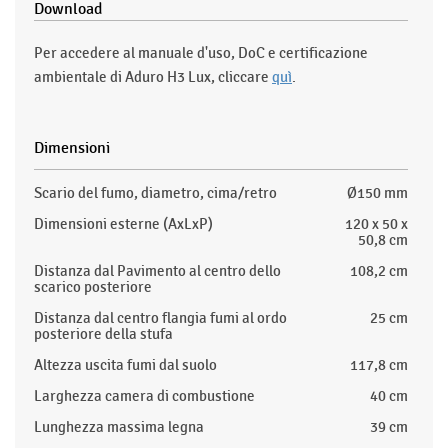
Download
Per accedere al manuale d'uso, DoC e certificazione
ambientale di Aduro H3 Lux, cliccare
quì
.
Dimensioni
Scario del fumo, diametro, cima/retro
Ø150 mm
Dimensioni esterne (AxLxP)
120 x 50 x
50,8 cm
Distanza dal Pavimento al centro dello
108,2 cm
scarico posteriore
Distanza dal centro flangia fumi al ordo
25 cm
posteriore della stufa
Altezza uscita fumi dal suolo
117,8 cm
Larghezza camera di combustione
40 cm
Lunghezza massima legna
39 cm