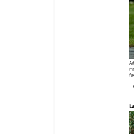
Ad
mo
fu
La