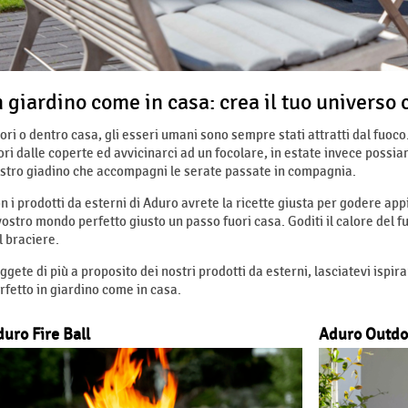
n giardino come in casa: crea il tuo universo 
ori o dentro casa, gli esseri umani sono sempre stati attratti dal fuoco
ori dalle coperte ed avvicinarci ad un focolare, in estate invece possi
stro giadino che accompagni le serate passate in compagnia.
n i prodotti da esterni di Aduro avrete la ricette giusta per godere ap
 vostro mondo perfetto giusto un passo fuori casa. Goditi il calore del
l braciere.
ggete di più a proposito dei nostri prodotti da esterni, lasciatevi ispi
rfetto in giardino come in casa.
uro Fire Ball
Aduro Outdo