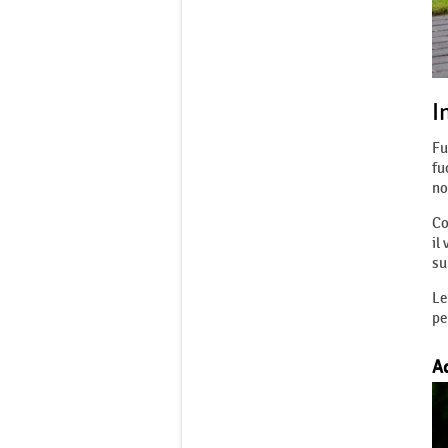
I
Fu
fu
no
Co
il
su
Le
pe
Ad