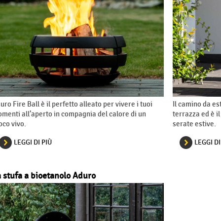
uro Fire Ball è il perfetto alleato per vivere i tuoi
Il camino da e
menti all’aperto in compagnia del calore di un
terrazza ed è il
oco vivo.
serate estive.
LEGGI DI PIÙ
LEGGI DI
 stufa a bioetanolo Aduro