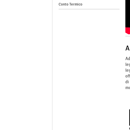
Conto Termico
A
Ad
le
le
of
di
mo