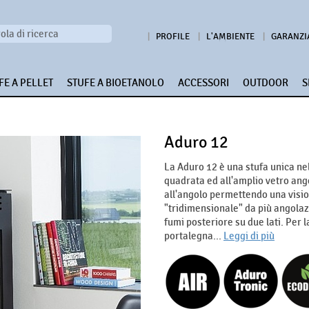
PROFILE
L'AMBIENTE
GARANZI
FE A PELLET
STUFE A BIOETANOLO
ACCESSORI
OUTDOOR
S
Aduro 12
La Aduro 12 è una stufa unica ne
quadrata ed all'amplio vetro ango
all'angolo permettendo una visi
"tridimensionale" da più angolazi
fumi posteriore su due lati. Per 
portalegna...
Leggi di più