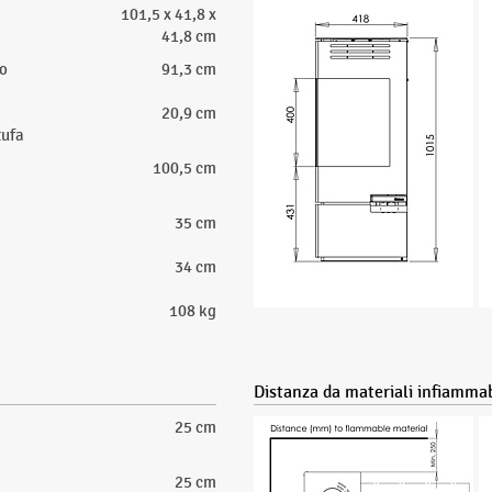
101,5 x 41,8 x
41,8 cm
lo
91,3 cm
20,9 cm
tufa
100,5 cm
35 cm
34 cm
108 kg
Distanza da materiali infiammab
25 cm
25 cm