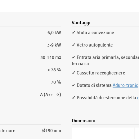
Vantaggi
6,0 kW
✓
Stufa a convezione
3-9 kW
✓
Vetro autopulente
30-140 m
✓
Entrata aria primaria, secondar
2
terziaria
> 78 %
✓
Cassetto raccoglicenere
70 %
✓
Dotato di sistema
Aduro-tronic
A (A++ - G)
✓
Possibilità di estensione della
Dimensioni
steriore
Ø150 mm