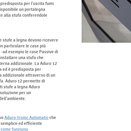
 predisposta per l'uscita fumi
disponibile un portalegna
e alla stufa conferendole
e stufe a legna devono ricevere
in particolare le case più
-ad esempio le case Passive di
nstallare una stufa che
esterna addizionale. La Aduro 12
a ed è predisposta per
na addizionale attraverso di un
ufa. Aduro 12 permette di
nti stufe a legna Aduro
 soluzione per un
dell'ambiente.
ivo
Aduro-tronic Automatic
che
 semplice ed efficiente
 come funziona