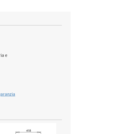
ia e
garanzia