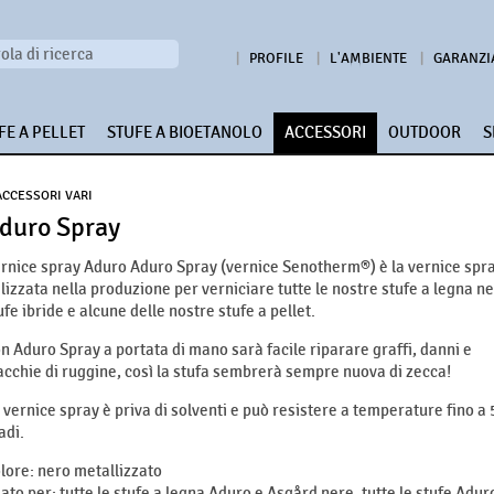
PROFILE
L'AMBIENTE
GARANZI
FE A PELLET
STUFE A BIOETANOLO
ACCESSORI
OUTDOOR
S
ACCESSORI VARI
duro Spray
rnice spray Aduro Aduro Spray (vernice Senotherm®) è la vernice spr
ilizzata nella produzione per verniciare tutte le nostre stufe a legna ne
ufe ibride e alcune delle nostre stufe a pellet.
n Aduro Spray a portata di mano sarà facile riparare graffi, danni e
cchie di ruggine, così la stufa sembrerà sempre nuova di zecca!
 vernice spray è priva di solventi e può resistere a temperature fino a
adi.
lore: nero metallizzato
ato per: tutte le stufe a legna Aduro e Asgård nere, tutte le stufe Aduro