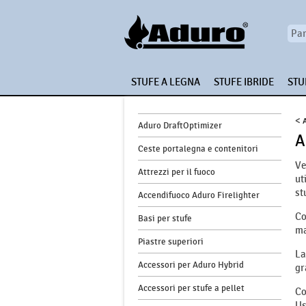
STUFE A LEGNA
STUFE IBRIDE
STU
<
Aduro DraftOptimizer
A
Ceste portalegna e contenitori
Ve
Attrezzi per il fuoco
ut
st
Accendifuoco Aduro Firelighter
Co
Basi per stufe
ma
Piastre superiori
La
Accessori per Aduro Hybrid
gr
Accessori per stufe a pellet
Co
Us