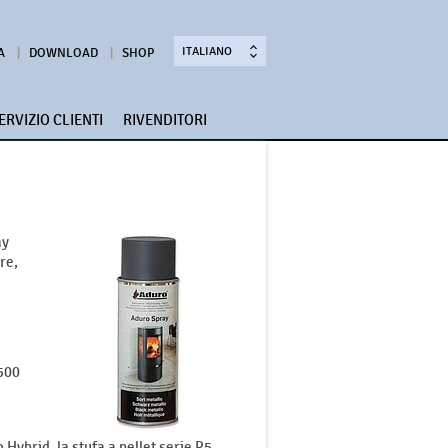
ITALIANO
A
DOWNLOAD
SHOP
ERVIZIO CLIENTI
RIVENDITORI
ay
re,
 500
 Hybrid, la stufa a pellet serie P5.